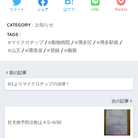
LINE
ツイート
シェア
はてブ
Pocket
CATEGORY :
お知らせ
TAGS :
マイクロチップ
動物病院
博多区
博多駅南
山王
環境省
登録
義務
前の記事
6/1よりマイクロチップの法律！
次の記事
狂犬病予防注射は４/1~6/30