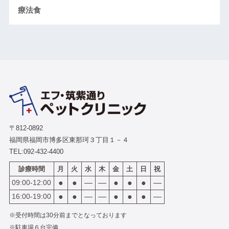
療法食
〒812-0892
福岡県福岡市博多区東那珂３丁目１－４
TEL:
092-432-4400
診療時間
月
火
水
木
金
土
日
祝
09:00-12:00
●
●
―
―
●
●
●
―
16:00-19:00
●
●
―
―
●
●
●
―
※受付時間は30分前までとなっております
※駐車場６台完備