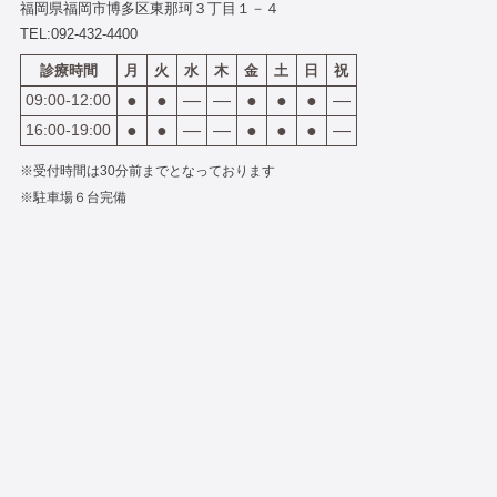
福岡県福岡市博多区東那珂３丁目１－４
TEL:
092-432-4400
診療時間
月
火
水
木
金
土
日
祝
09:00-12:00
●
●
―
―
●
●
●
―
16:00-19:00
●
●
―
―
●
●
●
―
※受付時間は30分前までとなっております
※駐車場６台完備