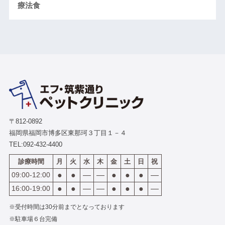
療法食
〒812-0892
福岡県福岡市博多区東那珂３丁目１－４
TEL:
092-432-4400
診療時間
月
火
水
木
金
土
日
祝
09:00-12:00
●
●
―
―
●
●
●
―
16:00-19:00
●
●
―
―
●
●
●
―
※受付時間は30分前までとなっております
※駐車場６台完備