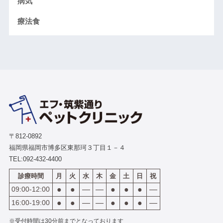
病気
療法食
〒812-0892
福岡県福岡市博多区東那珂３丁目１－４
TEL:
092-432-4400
診療時間
月
火
水
木
金
土
日
祝
09:00-12:00
●
●
―
―
●
●
●
―
16:00-19:00
●
●
―
―
●
●
●
―
※受付時間は30分前までとなっております