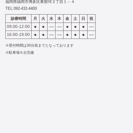
福岡県福岡市博多区東那珂３丁目１－４
TEL:
092-432-4400
診療時間
月
火
水
木
金
土
日
祝
09:00-12:00
●
●
―
―
●
●
●
―
16:00-19:00
●
●
―
―
●
●
●
―
※受付時間は30分前までとなっております
※駐車場６台完備