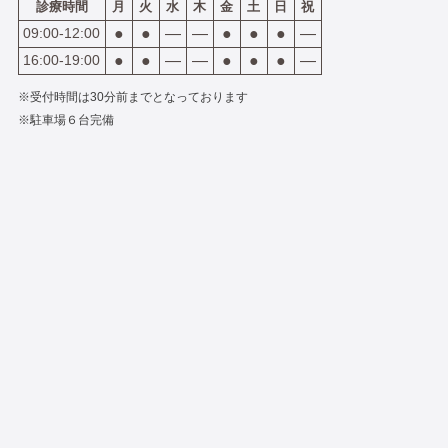
診療時間
月
火
水
木
金
土
日
祝
09:00-12:00
●
●
―
―
●
●
●
―
16:00-19:00
●
●
―
―
●
●
●
―
※受付時間は30分前までとなっております
※駐車場６台完備