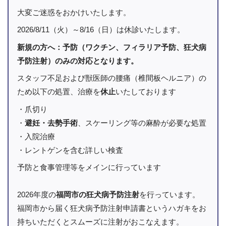
大変ご迷惑をおかけいたします。
2026/8/11（火）～8/16（日）は休診いたします。
新規の方へ：予防（ワクチン、フィラリア予防、狂犬病
予防注射）のみの対応となります。
スタッフ不足および獣医師の腰痛（椎間板ヘルニア）の
ため以下の処置、治療を
休止
いたしております
・爪切り
・
避妊・去勢手術
、スケーリング等の麻酔が必要な処置
・入院治療
・レントゲンを含む詳しい検査
予防と食事管理等をメインに行っています
2026年度の
福岡市の狂犬病予防注射
を行っています。
福岡市から届く狂犬病予防注射申請書というハガキをお
持ちいただくとスムーズに注射がおこなえます。